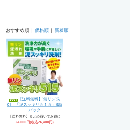
おすすめ順 |
価格順
|
新着順
【送料無料】'無リン'洗
剤 「泥スッキリ５１５」8箱
パック
【送料無料】まとめ買いでお得に
24,000円(税込26,400円)