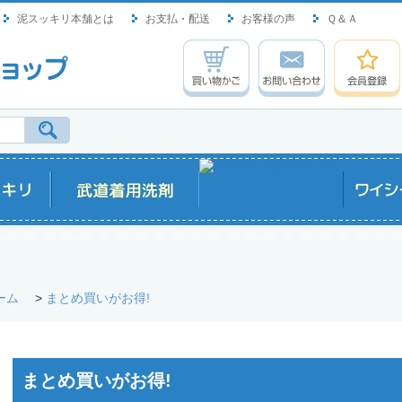
泥スッキリ本舗とは
お支払・配送
お客様の声
Ｑ＆Ａ
ーム
>
まとめ買いがお得!
まとめ買いがお得!