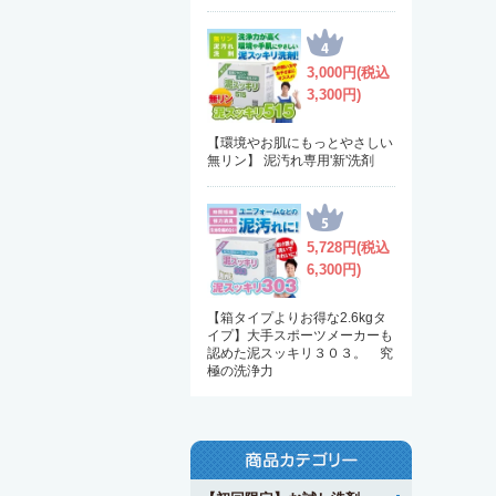
3,000円(税込
3,300円)
【環境やお肌にもっとやさしい
無リン】 泥汚れ専用'新'洗剤
5,728円(税込
6,300円)
【箱タイプよりお得な2.6kgタ
イプ】大手スポーツメーカーも
認めた泥スッキリ３０３。 究
極の洗浄力