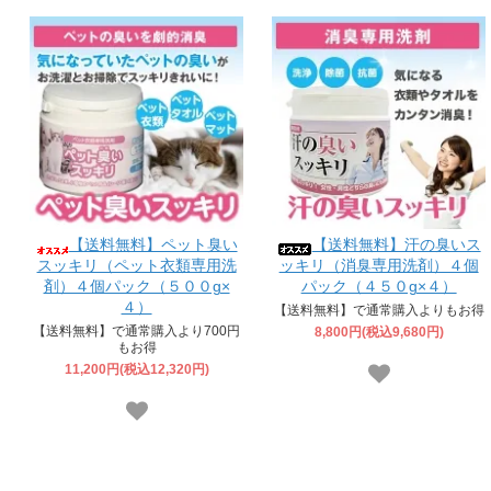
【送料無料】ペット臭い
【送料無料】汗の臭いス
スッキリ（ペット衣類専用洗
ッキリ（消臭専用洗剤）４個
剤）４個パック（５００g×
パック（４５０g×４）
４）
【送料無料】で通常購入よりもお得
【送料無料】で通常購入より700円
8,800円(税込9,680円)
もお得
11,200円(税込12,320円)