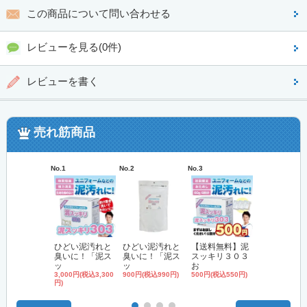
この商品について問い合わせる
レビューを見る(0件)
レビューを書く
売れ筋商品
No.1
No.2
No.3
No.4
ひどい泥汚れと
ひどい泥汚れと
【送料無料】泥
'無リン'洗
臭いに！「泥ス
臭いに！「泥ス
スッキリ３０３
「泥スッキ
ッ
ッ
お
3,000円(税込3,
円)
3,000円(税込3,300
900円(税込990円)
500円(税込550円)
円)