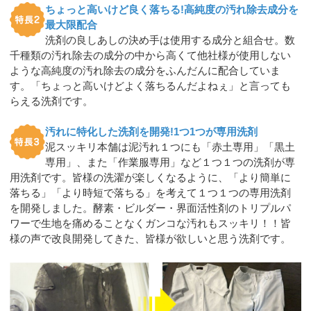
ちょっと高いけど良く落ちる!高純度の汚れ除去成分を
最大限配合
洗剤の良しあしの決め手は使用する成分と組合せ。数
千種類の汚れ除去の成分の中から高くて他社様が使用しない
ような高純度の汚れ除去の成分をふんだんに配合していま
す。「ちょっと高いけどよく落ちるんだよねぇ」と言っても
らえる洗剤です。
汚れに特化した洗剤を開発!1つ1つが専用洗剤
泥スッキリ本舗は泥汚れ１つにも「赤土専用」「黒土
専用」、また「作業服専用」など１つ１つの洗剤が専
用洗剤です。皆様の洗濯が楽しくなるように、「より簡単に
落ちる」「より時短で落ちる」を考えて１つ１つの専用洗剤
を開発しました。酵素・ビルダー・界面活性剤のトリプルパ
ワーで生地を痛めることなくガンコな汚れもスッキリ！！皆
様の声で改良開発してきた、皆様が欲しいと思う洗剤です。