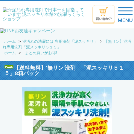
ホーム
>
泥汚れの洗濯には 専用洗剤「泥スッキリ」
>
【無リン】泥汚
れ専用洗剤「泥スッキリ５１５」
ホーム
>
まとめ買いがお得!
【送料無料】'無リン'洗剤 「泥スッキリ５１
５」8箱パック