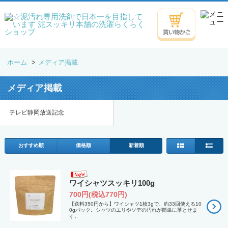
ホーム
>
メディア掲載
メディア掲載
テレビ静岡放送記念
おすすめ順
価格順
新着順
ワイシャツスッキリ100g
700円(税込770円)
【送料350円から】ワイシャツ1枚3gで、約33回使える10
0gパック。シャツのエリやソデの汚れが簡単に落とせま
す。