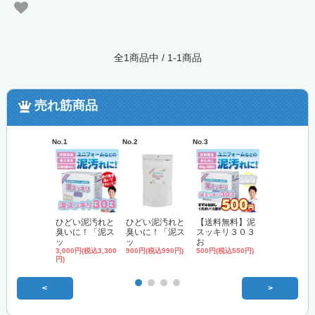
全1商品中 / 1-1商品
売れ筋商品
No.1
No.2
No.3
No.4
ひどい泥汚れと
ひどい泥汚れと
【送料無料】泥
'無リン'洗
臭いに！「泥ス
臭いに！「泥ス
スッキリ３０３
「泥スッキ
ッ
ッ
お
3,000円(税込3,
円)
3,000円(税込3,300
900円(税込990円)
500円(税込550円)
円)
<
>