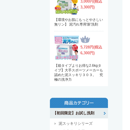
3,000円(税込
3,300円)
【環境やお肌にもっとやさしい
無リン】 泥汚れ専用'新'洗剤
5,728円(税込
6,300円)
【箱タイプよりお得な2.6kgタ
イプ】大手スポーツメーカーも
認めた泥スッキリ３０３。 究
極の洗浄力
【初回限定】お試し洗剤
泥スッキリシリーズ