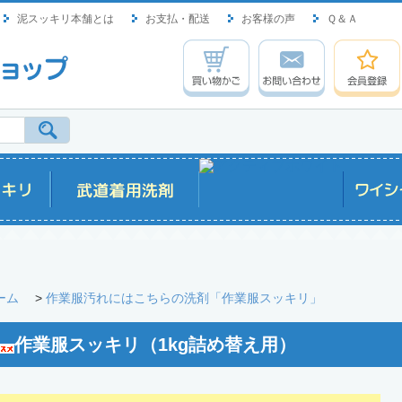
泥スッキリ本舗とは
お支払・配送
お客様の声
Ｑ＆Ａ
ーム
>
作業服汚れにはこちらの洗剤「作業服スッキリ」
作業服スッキリ（1kg詰め替え用）