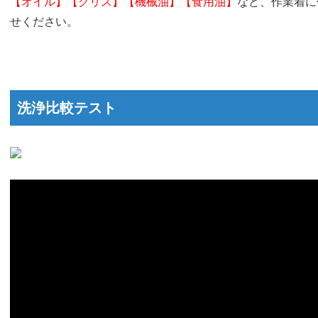
【オイル】【グリス】【機械油】【食用油】
など、作業着に
せください。
洗浄比較テスト