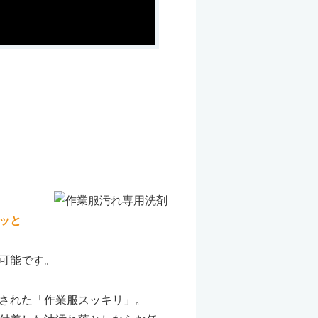
ッと
可能です。
された「作業服スッキリ」。