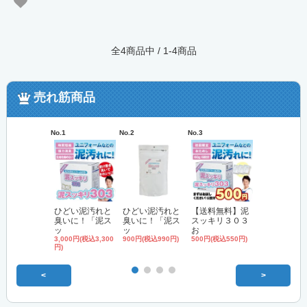
全4商品中 / 1-4商品
売れ筋商品
No.1
No.2
No.3
No.4
ひどい泥汚れと
ひどい泥汚れと
【送料無料】泥
'無リン'洗
臭いに！「泥ス
臭いに！「泥ス
スッキリ３０３
「泥スッキ
ッ
ッ
お
3,000円(税込3,
円)
3,000円(税込3,300
900円(税込990円)
500円(税込550円)
円)
<
>