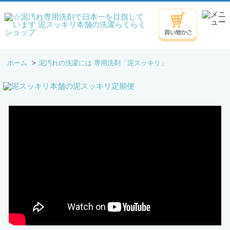
ホーム
>
泥汚れの洗濯には 専用洗剤「泥スッキリ」