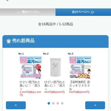
前のページへ
次のページへ
全16商品中 / 1-12商品
売れ筋商品
No.1
No.2
No.3
No.4
ひどい泥汚れと
ひどい泥汚れと
【送料無料】泥
'無リン'洗
臭いに！「泥ス
臭いに！「泥ス
スッキリ３０３
「泥スッキ
ッ
ッ
お
3,000円(税込3,
円)
3,000円(税込3,300
900円(税込990円)
500円(税込550円)
円)
<
>