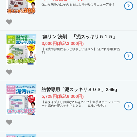
強力な洗浄力はそのままにより手軽にリニューアル！
'無リン'洗剤 「泥スッキリ５１５」
3,000円(税込3,300円)
【環境やお肌にもっとやさしい無リン】 泥汚れ専用'新'洗
剤
詰替専用「泥スッキリ３０３」2.6kg
5,728円(税込6,300円)
【箱タイプよりお得な2.6kgタイプ】大手スポーツメーカ
ーも認めた泥スッキリ３０３。 究極の洗浄力