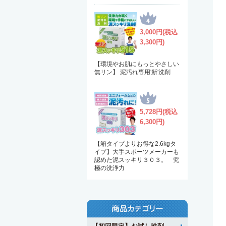
3,000円(税込
3,300円)
【環境やお肌にもっとやさしい
無リン】 泥汚れ専用'新'洗剤
5,728円(税込
6,300円)
【箱タイプよりお得な2.6kgタ
イプ】大手スポーツメーカーも
認めた泥スッキリ３０３。 究
極の洗浄力