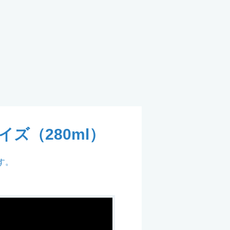
ズ（280ml）
す。