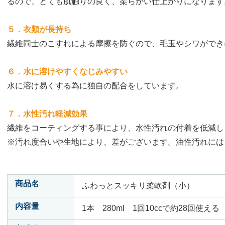
るので、とても肌触りの良く、柔らかい仕上がりになります
５．衣類が長持ち
繊維同士のこすれによる摩擦を防ぐので、毛玉やシワができ
６．水に溶けやすくなじみやすい
水に溶け易くする為に独自の配合をしています。
７．水性汚れ軽減効果
繊維をコーティングする事により、水性汚れの付着を低減し
※汚れ度合いや生地により、差がございます。油性汚れには
商品名
ふわっとスッキリ柔軟剤（小）
内容量
1本 280ml 1回10ccで約28回使える