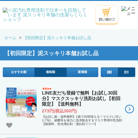
ホーム
>
【初回限定】泥スッキリ本舗お試し品
【初回限定】泥スッキリ本舗お試し品
おすすめ順
価格順
新着順
LINE友だち登録で無料【お試し30回
分】マスクスッキリ洗剤お試し【初回
限定】【送料無料】
273円(税込300円)
【お試し版：送料無料】1袋で30回使える！マスクに付い
た汚れ、細菌等を強力に洗浄除去するマスク専用中性洗剤
【無香料、蛍光増白剤・漂白剤フリー】