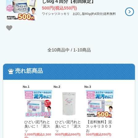
し60g４回分【初回限定】
500円(税込550円)
ワイシャツスッキリ お試し版60g(約4回分)送料無料
全10商品中 / 1-10商品
売れ筋商品
No.1
No.2
No.3
No.4
ひどい泥汚れと
ひどい泥汚れと
【送料無料】泥
'無リン'洗
臭いに！「泥ス
臭いに！「泥ス
スッキリ３０３
「泥スッキ
ッ
ッ
お
3,000円(税込3,
円)
3,000円(税込3,300
900円(税込990円)
500円(税込550円)