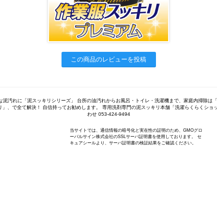
この商品のレビューを投稿
な泥汚れに「泥スッキリシリーズ」 台所の油汚れからお風呂・トイレ・洗濯機まで、家庭内掃除は「
リ」、で全て解決！ 自信持ってお勧めします。 専用洗剤専門の泥スッキリ本舗「洗濯らくらくショッ
わせ 053-424-9494
当サイトでは、通信情報の暗号化と実在性の証明のため、GMOグロ
ーバルサイン株式会社のSSLサーバ証明書を使用しております。 セ
キュアシールより、サーバ証明書の検証結果をご確認ください。