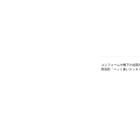
ユニフォームや靴下の頑固
用洗剤「ペット臭いスッキ