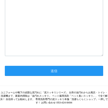
ユニフォームや靴下の頑固な泥汚れに「泥スッキリシリーズ」 台所の油汚れからお風呂・トイレ・
洗濯機まで、家庭内掃除は「油汚れスッキリ」 ペット服用洗剤「ペット臭いスッキリ」、で全て解
決！ 自信持ってお勧めします。 専用洗剤専門の泥スッキリ本舗「洗濯らくらくショップ」一押しで
す！ お問い合わせ 053-424-9494