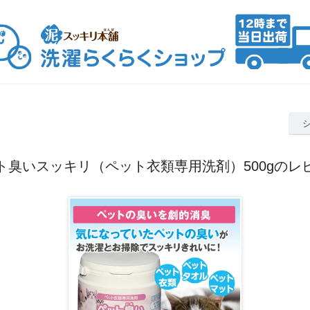
ト臭いスッキリ（ペット衣類専用洗剤）500gのレ