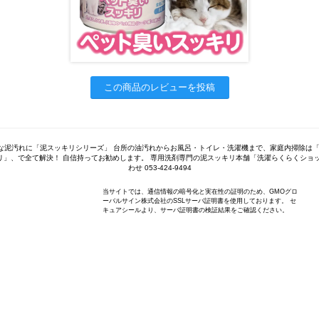
この商品のレビューを投稿
な泥汚れに「泥スッキリシリーズ」 台所の油汚れからお風呂・トイレ・洗濯機まで、家庭内掃除は「
リ」、で全て解決！ 自信持ってお勧めします。 専用洗剤専門の泥スッキリ本舗「洗濯らくらくショッ
わせ 053-424-9494
当サイトでは、通信情報の暗号化と実在性の証明のため、GMOグロ
ーバルサイン株式会社のSSLサーバ証明書を使用しております。 セ
キュアシールより、サーバ証明書の検証結果をご確認ください。