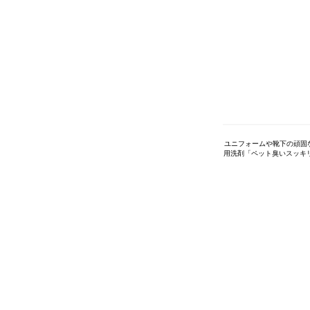
ユニフォームや靴下の頑固
用洗剤「ペット臭いスッキ