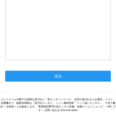
ユニフォームや靴下の頑固な泥汚れに「泥スッキリシリーズ」 台所の油汚れからお風呂・トイレ・
洗濯機まで、家庭内掃除は「油汚れスッキリ」 ペット服用洗剤「ペット臭いスッキリ」、で全て解
決！ 自信持ってお勧めします。 専用洗剤専門の泥スッキリ本舗「洗濯らくらくショップ」一押しで
す！ お問い合わせ 053-424-9494