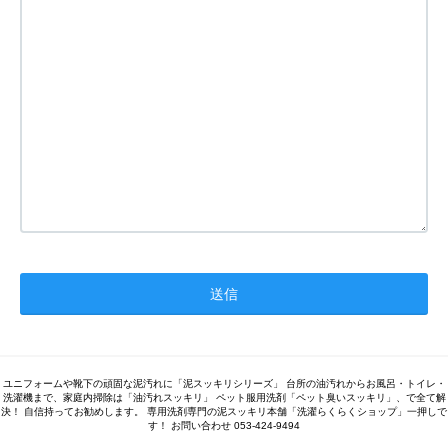
ユニフォームや靴下の頑固な泥汚れに「泥スッキリシリーズ」 台所の油汚れからお風呂・トイレ・
洗濯機まで、家庭内掃除は「油汚れスッキリ」 ペット服用洗剤「ペット臭いスッキリ」、で全て解
決！ 自信持ってお勧めします。 専用洗剤専門の泥スッキリ本舗「洗濯らくらくショップ」一押しで
す！ お問い合わせ 053-424-9494