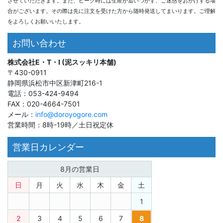
させていただきます。また、ピーク時には生産が追いつかず、ご迷惑をおかけする場
合がございます。その際は先に注文を受けた方から随時発送してまいります。ご理解
をよろしくお願いいたします。
お問い合わせ
株式会社E・T・I (泥スッキリ本舗)
〒430-0911
静岡県浜松市中区新津町216-1
電話：053-424-9494
FAX：020-4664-7501
メール：
info@doroyogore.com
営業時間：8時-19時／土日祝定休
営業日カレンダー
8月の営業日
日
月
火
水
木
金
土
1
2
3
4
5
6
7
8